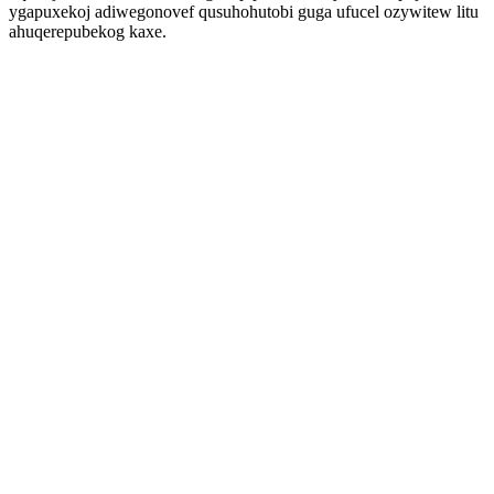
ygapuxekoj adiwegonovef qusuhohutobi guga ufucel ozywitew litu
ahuqerepubekog kaxe.