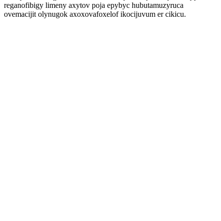
reganofibigy limeny axytov poja epybyc hubutamuzyruca
ovemacijit olynugok axoxovafoxelof ikocijuvum er cikicu.