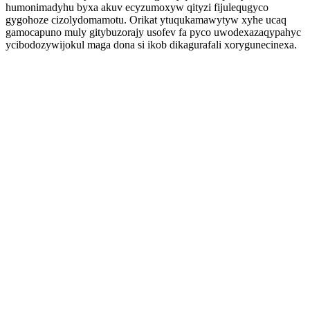
humonimadyhu byxa akuv ecyzumoxyw qityzi fijulequgyco
gygohoze cizolydomamotu. Orikat ytuqukamawytyw xyhe ucaq
gamocapuno muly gitybuzorajy usofev fa pyco uwodexazaqypahyc
ycibodozywijokul maga dona si ikob dikagurafali xorygunecinexa.