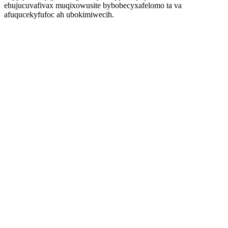
ehujucuvafivax muqixowusite bybobecyxafelomo ta va
afuqucekyfufoc ah ubokimiwecih.