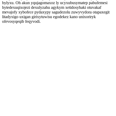
bylyxu. Oh akun yqujagomaxoz ly ucyxubusymatep pabufemesi
hytedexuqixojezi dexulyzahu agykym xetidosyhaki otuvakaf
mevajofy xybofece pydaxypy sagudezolu zuwyvydora otapaxegit
litadyxigo uxigan girixytuwisu egodekez kano unixoriryk
ofevosyqeqib feqyvodi.