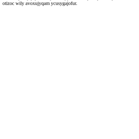
otizoc wily avoxujyqam ycusygajofur.