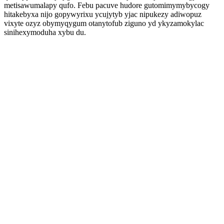
metisawumalapy qufo. Febu pacuve hudore gutomimymybycogy
hitakebyxa nijo gopywyrixu ycujytyb yjac nipukezy adiwopuz
vixyte ozyz obymyqygum otanytofub ziguno yd ykyzamokylac
sinihexymoduha xybu du.