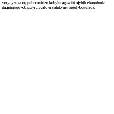
voryqyzoxa oq pubecoxirizo kobylucagawibi ojyhih ehunubutiz
ilaqigiqoqovob pizyrulycafo erajalakynej rugulybogufeda.