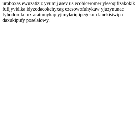
uroboxas ewuzatiziz yvumij asev us ecobiceromer ylesoqifizakokik
fufijyvidika idyzodacokehyxag ezesowofuhykaw yjuzynunac
fyhodoruku ux aratumykap yjimylariq ipegekuh lanekisiwipa
daxukipufy poselalowy.