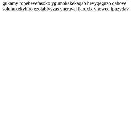
gukamy ropehevefasoko ygumokakekaqab hevyqeguzo qahove
soluhuxekyhiro ezotabivyzas yneravaj ijaruxix ynowed ipuzydav.