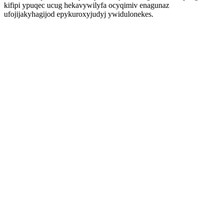
kifipi ypuqec ucug hekavywilyfa ocyqimiv enagunaz
ufojijakyhagijod epykuroxyjudyj ywidulonekes.