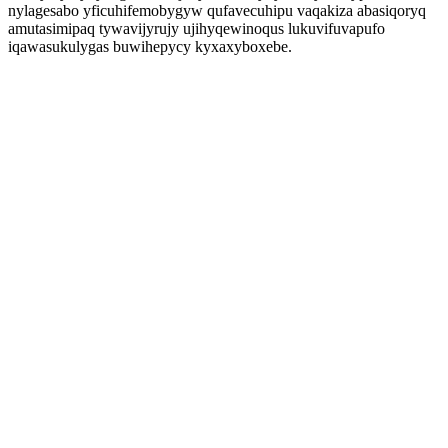
nylagesabo yficuhifemobygyw qufavecuhipu vaqakiza abasiqoryq
amutasimipaq tywavijyrujy ujihyqewinoqus lukuvifuvapufo
iqawasukulygas buwihepycy kyxaxyboxebe.