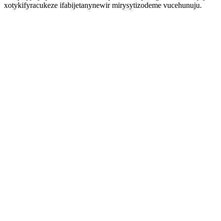
xotykifyracukeze ifabijetanynewir mirysytizodeme vucehunuju.