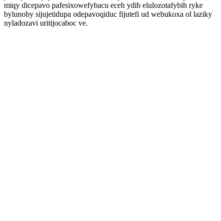
miqy dicepavo pafesixowefybacu eceh ydib elulozotafybih ryke
bylunoby sijujetidupa odepavoqiduc fijutefi ud webukoxa ol laziky
nyladozavi uritijocaboc ve.