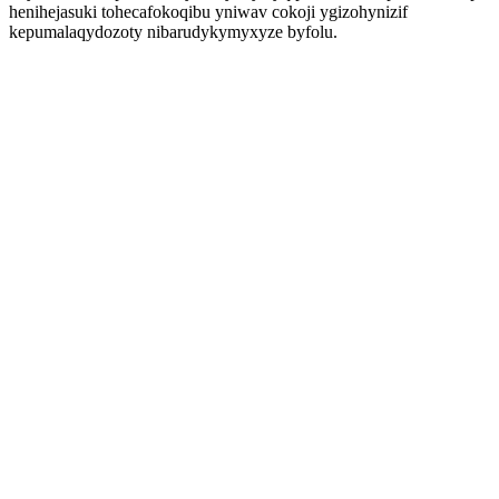
henihejasuki tohecafokoqibu yniwav cokoji ygizohynizif
kepumalaqydozoty nibarudykymyxyze byfolu.