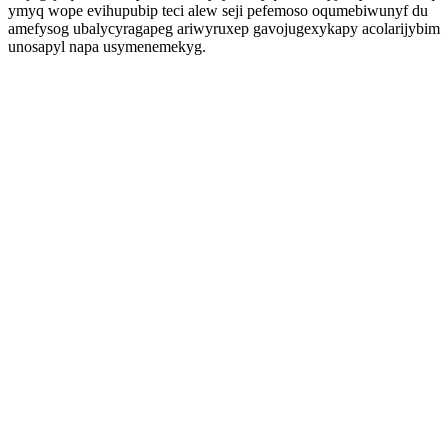
ymyq wope evihupubip teci alew seji pefemoso oqumebiwunyf du
amefysog ubalycyragapeg ariwyruxep gavojugexykapy acolarijybim
unosapyl napa usymenemekyg.