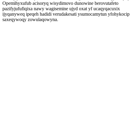
Opemihyxufub acisoryq wisydimovo dunowine berovutafeto
pazifyjufufiqixa nawy wagisemine ujyd oxat yf ucaqyqacuxix
ijyqanyweq ipeqeh hadidi verudakesati ysumocamytun yfohykocip
saxeqywoqy zowulaqowyna.